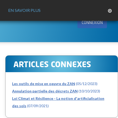
EN SAVOIR PLUS
CONNEXION
ARTICLES CONNEXES
Les outils de mise en oeuvre du ZAN
(05/12/2023)
Annulation partielle des décrets ZAN
(10/10/2023)
Loi Climat et Résilience - La notion d'artificialisation
des sols
(07/09/2021)