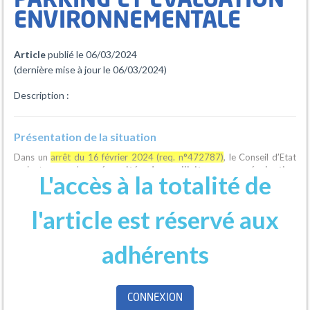
PARKING ET ÉVALUATION
ENVIRONNEMENTALE
Article
publié le 06/03/2024
(dernière mise à jour le 06/03/2024)
Description :
Présentation de la situation
Dans un
arrêt du 16 février 2024
(req. n°472787)
, le Conseil d’Etat
revient sur la
nécessité de solliciter une évaluation
L'accès à la totalité de
environnementale pour un projet de parking.
Que dit la décision ?
l'article est réservé aux
En l’espèce, un maire a délivré à une communauté d’agglomération un
permis de construire portant sur la construction d’une déchetterie et
adhérents
d’un bâtiment administratif, ce qui a fait l’objet d’une contestation
devant le juge des référés. Ce dernier a rejeté la demande de
suspension par une ordonnance en date du 20 mars 2023, décision
qui a été annulé par le Conseil d’Etat.
CONNEXION
En effet, le Conseil d’Etat rappelle à cette occasion que les aires