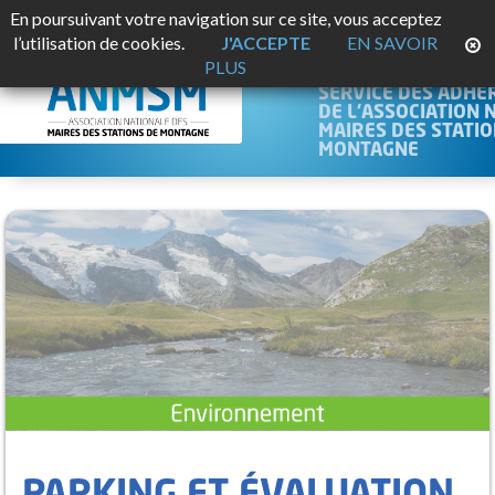
En poursuivant votre navigation sur ce site, vous acceptez
JURISMO
l’utilisation de cookies.
J'ACCEPTE
EN SAVOIR
PLUS
PLATEFORME JURID
SERVICE DES ADHÉ
DE L'ASSOCIATION 
MAIRES DES STATIO
MONTAGNE