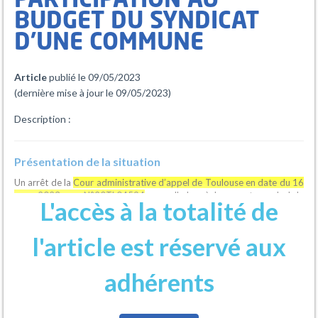
PARTICIPATION AU
BUDGET DU SYNDICAT
D'UNE COMMUNE
Article
publié le 09/05/2023
(dernière mise à jour le 09/05/2023)
Description :
Présentation de la situation
Un arrêt de la
Cour administrative d’appel de Toulouse en date du 16
mars 2023, req. N°20TL04594
, rappelle les règles quant au calcul de
L'accès à la totalité de
la participation au budget d’une commune à un syndicat, suite à un
litige d’une commune s’étant vu réclamé la régulation de sa
participation au budget du dit syndicat.
l'article est réservé aux
Que dit l’arrêt ?
adhérents
En l’espèce, une commune s’est vu réclamer une somme d’argent au
titre de la régularisation de sa participation au budget du syndicat
intercommunal à vocation multiple dont elle est membre. Cette
commune a interjeté appel du jugement par lequel le tribunal