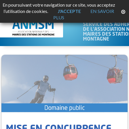
En poursuivant votre navigation sur ce site, vous acceptez
JURISMO
l’utilisation de cookies.
J'ACCEPTE
EN SAVOIR
PLUS
PLATEFORME JURID
SERVICE DES ADHÉ
DE L'ASSOCIATION 
MAIRES DES STATIO
MONTAGNE