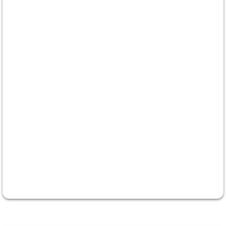
démarche auprès d’une autorité compétente, constitue donc une
autorisation au sens de la même directive.
En conclusion, le Conseil d’Etat pose deux principes :
-
Obligation de mise en concurrence préalable pour les
autorisations d’occupation du domaine public d’une personne
publique
-
Non obligation de mise en concurrence préalable pour les
baux portant sur le domaine privé d’une personne publique
Référence
CE 2 décembre 2022, n°460100 et Société Paris Tennis, n°455033