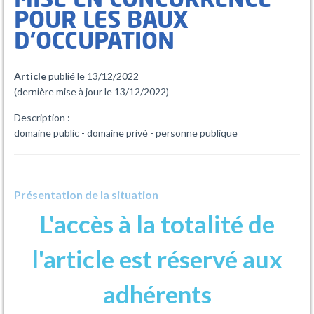
MISE EN CONCURRENCE
POUR LES BAUX
D'OCCUPATION
Article
publié le 13/12/2022
(dernière mise à jour le 13/12/2022)
Description :
domaine public - domaine privé - personne publique
Présentation de la situation
L'accès à la totalité de
Le Conseil d’Etat est venu préciser par deux décisions l’obligation ou
non d’organiser une mise en concurrence préalable issue de la
directive Services selon que les baux d’occupation concernent le
l'article est réservé aux
domaine public ou privé de la personne publique.
Que dit l’arrêt ?
adhérents
L’article 12 de la directive 2006/123/CE du 12 décembre 2006, dite
directive Services, impose une mise en concurrence préalablement à