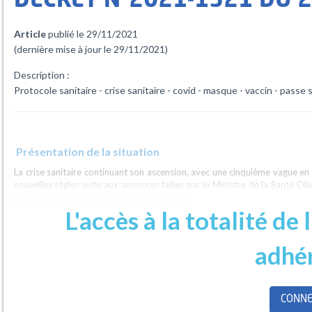
DÉCRET N°2021-1521 DU 
Article
publié le 29/11/2021
(dernière mise à jour le 29/11/2021)
Description :
Protocole sanitaire - crise sanitaire - covid - masque - vaccin - passe s
Présentation de la situation
La crise sanitaire continuant son ascension, avec une cinquième vague en c
nouvelles règles suite aux annonces faites par le Ministre de la Santé O
2021 en y intégrant de nouvelles mesures.
L'accès à la totalité de 
Apports réglementaires
adhé
La question de la dose de rappel
A compter du 15 décembre 2021, les personnes de plus de 65 ans se voien
schéma vaccinal complet. Au-delà de cette date, le passe sanitaire sera dé
CONNE
Pour le moment, le décret n’impose rien pour les personnes âgées de 18