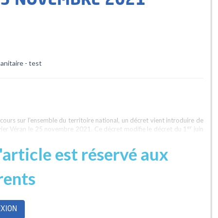
25 NOVEMBRE 2021
anitaire - test
ours sur l’ensemble du territoire national, un décret vient introduire de
er
livier Véran le 25 novembre 2021. Ce décret modifie le décret du 1
juin
l'article est réservé aux
rents
t dans l’obligation de recevoir leur dose de rappel pour conserver leur
sactivé.
XION
 à 64 ans, mais les annonces du ministre de la santé prévoient la même