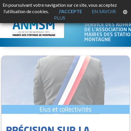
En poursuivant votre navigation sur ce site, vous acceptez
JURISMO
l’utilisation de cookies.
J'ACCEPTE
EN SAVOIR
PLUS
PLATEFORME JURID
SERVICE DES ADHÉ
DE L'ASSOCIATION 
MAIRES DES STATIO
MONTAGNE