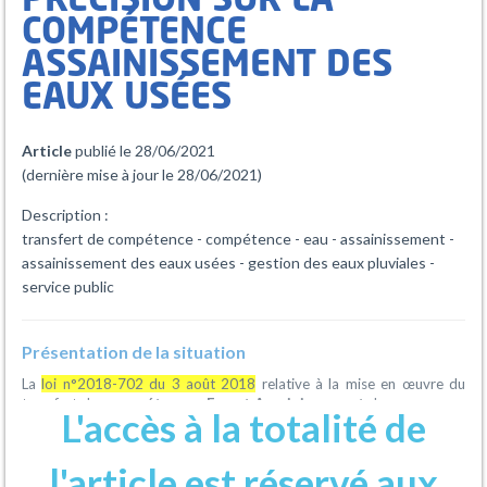
PRÉCISION SUR LA
COMPÉTENCE
ASSAINISSEMENT DES
EAUX USÉES
Article
publié le 28/06/2021
(dernière mise à jour le 28/06/2021)
Description :
transfert de compétence - compétence - eau - assainissement -
assainissement des eaux usées - gestion des eaux pluviales -
service public
Présentation de la situation
La
loi n°2018-702 du 3 août 2018
relative à la mise en œuvre du
transfert des
compétences Eau et Assainissement
des communes
L'accès à la totalité de
aux établissements publics de coopération intercommunale type
communauté de commune fait du service public de gestion des eaux
pluviales urbaines, comme on peut l’entendre au sens de l’article
l'article est réservé aux
L.2226-1 du Code général des collectivités territoriales, une