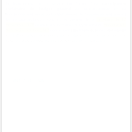
Le financement de ce service fait l’objet d’une
participation
forfaitaire du budget général
en investissement et en
fonctionnement versé au budget annexe de l’assainissement suivant
les recommandations toujours en vigueur de la
circulaire du 12
décembre 1978
relative aux modalités d’application du
décret n°67-
945 du 24 octobre 1967
concernant
l’institution, le recouvrement
et l’affectation des redevances dues par les usagers des
réseaux d’assainissement et des stations d’épuration
.
La circulaire en question suggère, en cas de réseaux totalement
séparatifs, une participation financière au titre de la gestion des eaux
pluviales n’excédant pas 10% des charges de fonctionnement,
amortissements techniques et intérêts des emprunts exclus.
POINT A RETENIR
: La compétence Assainissement des eaux
usées est distincte des compétences Eau et Assainissements, la
gestion des eaux pluviales urbaines étant un SPA financé par une
redevance. Elle n’est donc pas concerné par le transfert
automatique des compétences Eau et Assainissement aux
intercommunalités.