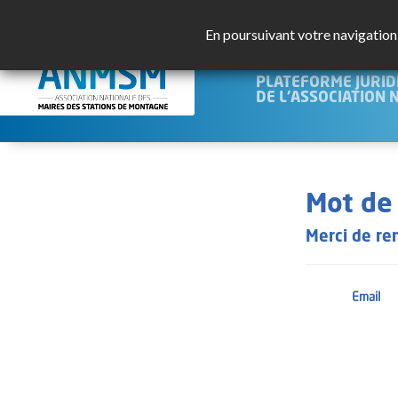
En poursuivant votre navigation s
JURISMO
PLATEFORME JURID
DE L'ASSOCIATION 
Mot de 
Merci de re
Email