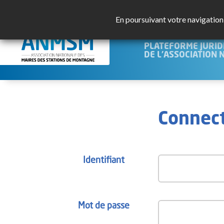
En poursuivant votre navigation s
JURISMO
PLATEFORME JURID
DE L'ASSOCIATION 
Connec
Identifiant
Mot de passe